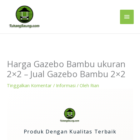
Lewati
Men
ke
konten
Uta
Harga Gazebo Bambu ukuran
2×2 – Jual Gazebo Bambu 2×2
Tinggalkan Komentar
/
Informasi
/ Oleh
Rian
Produk Dengan Kualitas Terbaik